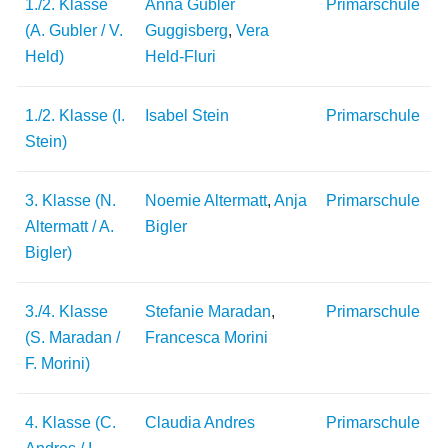
1./2. Klasse
Anna Gubler
Primarschule
(A. Gubler / V.
Guggisberg
,
Vera
Held)
Held-Fluri
1./2. Klasse (I.
Isabel Stein
Primarschule
Stein)
3. Klasse (N.
Noemie Altermatt
,
Anja
Primarschule
Altermatt / A.
Bigler
Bigler)
3./4. Klasse
Stefanie Maradan
,
Primarschule
(S. Maradan /
Francesca Morini
F. Morini)
4. Klasse (C.
Claudia Andres
Primarschule