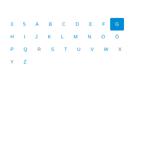
3
5
A
B
C
D
E
F
G
H
I
J
K
L
M
N
O
Ö
P
Q
R
S
T
U
V
W
X
Y
Z